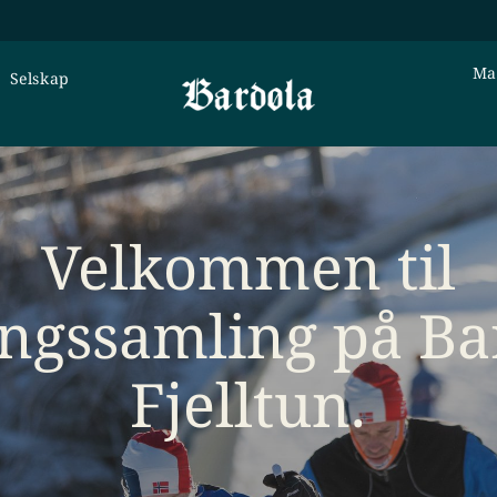
Ma
Selskap
Velkommen til
ingssamling på Ba
Fjelltun.