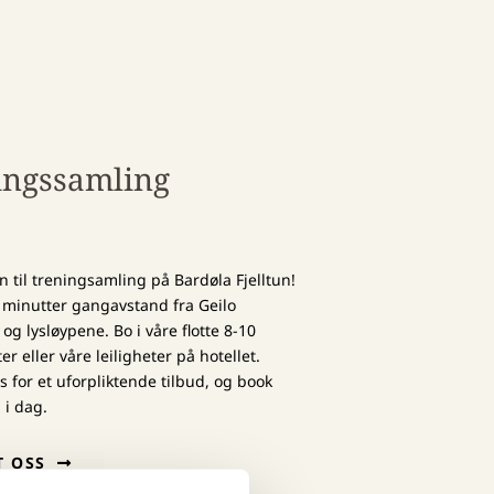
ingssamling
til treningsamling på Bardøla Fjelltun!
3 minutter gangavstand fra Geilo
 og lysløypene. Bo i våre flotte 8-10
r eller våre leiligheter på hotellet.
s for et uforpliktende tilbud, og book
 i dag.
T OSS