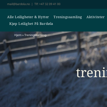
Skip
mail@bardola.no
| Tlf:
+47 32 09 41 00
to
content
Alle Leiligheter & Hytter
Treningssamling
Aktiviteter
Kjøp Leilighet På Bardøla
Hjem
»
Treningssamling
tren