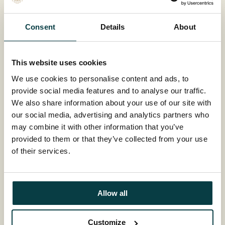
Consent
Details
About
This website uses cookies
Websider
We use cookies to personalise content and ads, to
provide social media features and to analyse our traffic.
We also share information about your use of our site with
Vestlia resort:
vestlia.no
our social media, advertising and analytics partners who
Highland:
highland.no
may combine it with other information that you’ve
Visit Geilo:
geilo.com
provided to them or that they’ve collected from your use
of their services.
Allow all
Customize