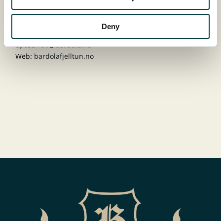
Salg av leiligheter
Deny
Bardøla Fjelltun prosjekt:
epost:
rolf@bardola.no
Web:
bardolafjelltun.no