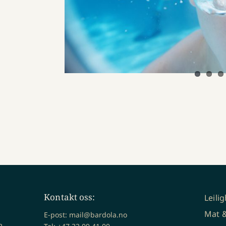
Kontakt oss:
Leili
Mat &
E-post: mail@bardola.no