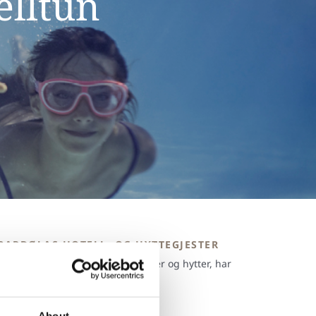
elltun
BARDØLAS HOTELL- OG HYTTEGJESTER
Alle som bor på Bardøla, leiligheter og hytter, har
fri inngang
About