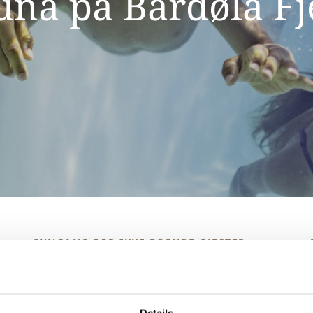
una på Bardøla Fj
INNGANG FOR IKKE-BOENDE GJESTER
Voksen: kr 150,-
Barn: kr 75,-
Leie av håndkle: kr 25,-
Details