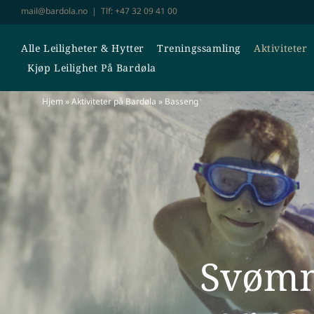
Skip
mail@bardola.no
| Tlf:
+47 32 09 41 00
to
content
Alle Leiligheter & Hytter
Treningssamling
Aktiviteter
Kjøp Leilighet På Bardøla
Hjem
»
Aktiviteter på Bardøla
»
Basseng
Svømm