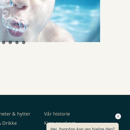
gheter & hytter
Vår historie
 Drikke
Kjøp gavekort
Hei, hvordan kan jeg hjelpe deg?