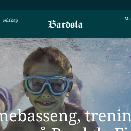
Ma
Selskap
ebasseng, treni